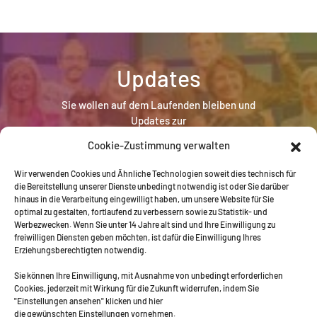
Updates
Sie wollen auf dem Laufenden bleiben und
Updates zur
MEGA Bildungsstiftung erhalten? Hier geht es zur
Cookie-Zustimmung verwalten
Newsletter-Anmeldung:
Wir verwenden Cookies und Ähnliche Technologien soweit dies technisch für
die Bereitstellung unserer Dienste unbedingt notwendig ist oder Sie darüber
Newsletter Anmeldung
hinaus in die Verarbeitung eingewilligt haben, um unsere Website für Sie
optimal zu gestalten, fortlaufend zu verbessern sowie zu Statistik- und
Werbezwecken. Wenn Sie unter 14 Jahre alt sind und Ihre Einwilligung zu
freiwilligen Diensten geben möchten, ist dafür die Einwilligung Ihres
Erziehungsberechtigten notwendig.
Sie können Ihre Einwilligung, mit Ausnahme von unbedingt erforderlichen
Cookies, jederzeit mit Wirkung für die Zukunft widerrufen, indem Sie
"Einstellungen ansehen" klicken und hier
die gewünschten Einstellungen vornehmen.
BILDUNGSMILLION
PROJEKTE
ACADEMY