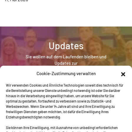
Updates
Sie wollen auf dem Laufenden bleiben und
Updates zur
MEGA Bildungsstiftung erhalten? Hier geht es zur
Cookie-Zustimmung verwalten
Newsletter-Anmeldung:
Wir verwenden Cookies und Ähnliche Technologien soweit dies technisch für
die Bereitstellung unserer Dienste unbedingt notwendig ist oder Sie darüber
Newsletter Anmeldung
hinaus in die Verarbeitung eingewilligt haben, um unsere Website für Sie
optimal zu gestalten, fortlaufend zu verbessern sowie zu Statistik- und
Werbezwecken. Wenn Sie unter 14 Jahre alt sind und Ihre Einwilligung zu
freiwilligen Diensten geben möchten, ist dafür die Einwilligung Ihres
Erziehungsberechtigten notwendig.
Sie können Ihre Einwilligung, mit Ausnahme von unbedingt erforderlichen