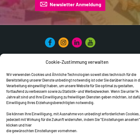
Newsletter Anmeldung
BILDUNGSMILLION
PROJEKTE
ACADEMY
Cookie-Zustimmung verwalten
PETER PICHLER PREIS
PARTNER
AKTUELLES
ÜBER UNS
Wir verwenden Cookies und Ähnliche Technologien soweit dies technisch für die
Bereitstellung unserer Dienste unbedingt notwendig ist oder Sie darüber hinaus in d
© 2026 MEGA Bildungsstiftung
Verarbeitung eingewilligt haben, um unsere Website für Sie optimal zu gestalten,
fortlaufend zu verbessern sowie zu Statistik- und Werbezwecken. Wenn Sie unter 14
office@megabildung.at
Newsletter
Impressum
Jahre alt sind und Ihre Einwilligung zu freiwilligen Diensten geben möchten, ist dafü
Datenschutz
Cookie-Richtlinie (EU)
Kontakt
Einwilligung Ihres Erziehungsberechtigten notwendig.
Sie können Ihre Einwilligung, mit Ausnahme von unbedingt erforderlichen Cookies,
jederzeit mit Wirkung für die Zukunft widerrufen, indem Sie "Einstellungen ansehen"
klicken und hier
die gewünschten Einstellungen vornehmen.