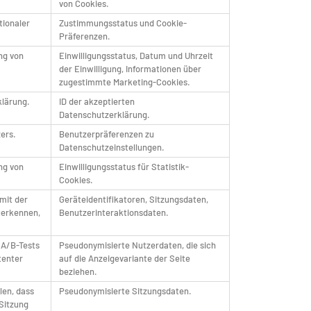
von Cookies.
tionaler
Zustimmungsstatus und Cookie-
Präferenzen.
ng von
Einwilligungsstatus, Datum und Uhrzeit
der Einwilligung, Informationen über
zugestimmte Marketing-Cookies.
klärung.
ID der akzeptierten
Datenschutzerklärung.
ers.
Benutzerpräferenzen zu
Datenschutzeinstellungen.
ng von
Einwilligungsstatus für Statistik-
Cookies.
 mit der
Geräteidentifikatoren, Sitzungsdaten,
uerkennen,
Benutzerinteraktionsdaten.
 A/B-Tests
Pseudonymisierte Nutzerdaten, die sich
tenter
auf die Anzeigevariante der Seite
beziehen.
len, dass
Pseudonymisierte Sitzungsdaten.
Sitzung