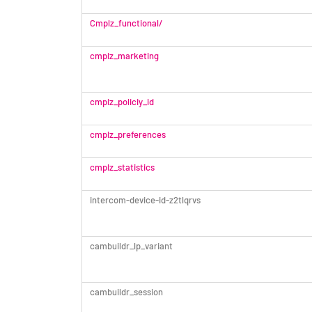
Cmplz_functional/
cmplz_marketing
cmplz_policiy_id
cmplz_preferences
cmplz_statistics
intercom-device-id-z2tlqrvs
cambuildr_lp_variant
cambuildr_session