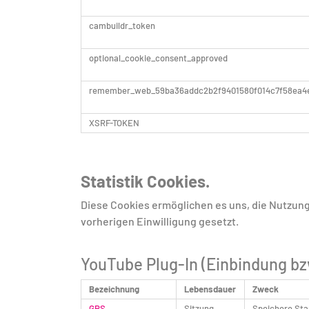
cambuildr_token
optional_cookie_consent_approved
remember_web_59ba36addc2b2f9401580f014c7f58ea4
XSRF-TOKEN
Statistik Cookies.
Diese Cookies ermöglichen es uns, die Nutzung
vorherigen Einwilligung gesetzt.
YouTube Plug-In (Einbindung b
Bezeichnung
Lebensdauer
Zweck
GPS
Sitzung
Speichere St