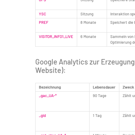
YSC
Sitzung
Interaktion sp
PREF
8 Monate
Speichert die
VISITOR_INFO1_LIVE
6 Monate
Sammeln von I
Optimierung d
Google Analytics zur Erzeugung
Website):
Bezeichnung
Lebensdauer
Zweck
_gac_UA-*
90 Tage
Zählt u
_gid
1 Tag
Zählt u