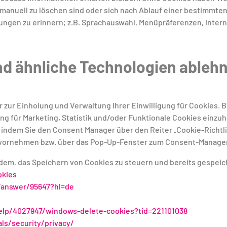
manuell zu löschen sind oder sich nach Ablauf einer bestimmten
ungen zu erinnern; z.B. Sprachauswahl, Menüpräferenzen, inter
nd ähnliche Technologien ableh
ur Einholung und Verwaltung Ihrer Einwilligung für Cookies. 
g für Marketing, Statistik und/oder Funktionale Cookies einzuho
indem Sie den Consent Manager über den Reiter „Cookie-Richtli
g vornehmen bzw. über das Pop-Up-Fenster zum Consent-Manager
dem, das Speichern von Cookies zu steuern und bereits gespeic
okies
/answer/95647?hl=de
help/4027947/windows-delete-cookies?tid=221101038
ls/security/privacy/