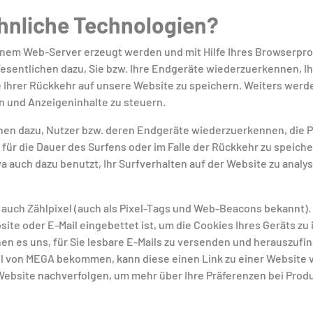
hnliche Technologien?
 einem Web-Server erzeugt werden und mit Hilfe Ihres Browserp
esentlichen dazu, Sie bzw. Ihre Endgeräte wiederzuerkennen, Ih
 Ihrer Rückkehr auf unsere Website zu speichern. Weiters werd
 und Anzeigeninhalte zu steuern.
hen dazu, Nutzer bzw. deren Endgeräte wiederzuerkennen, die P
für die Dauer des Surfens oder im Falle der Rückkehr zu speiche
a auch dazu benutzt, Ihr Surfverhalten auf der Website zu anal
uch Zählpixel (auch als Pixel-Tags und Web-Beacons bekannt). 
bsite oder E-Mail eingebettet ist, um die Cookies Ihres Geräts zu
en es uns, für Sie lesbare E-Mails zu versenden und herauszufin
ail von MEGA bekommen, kann diese einen Link zu einer Website 
 Website nachverfolgen, um mehr über Ihre Präferenzen bei Prod