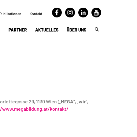
Publikationen
Kontakt
S
PARTNER
AKTUELLES
ÜBER UNS
oriettegasse 29, 1130 Wien („
MEGA
“, „
wir
“,
//www.megabildung.at/kontakt/